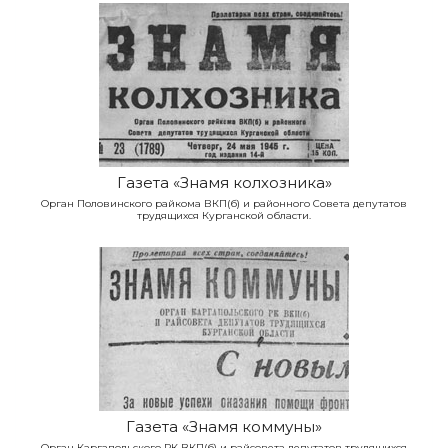
Газета «Знамя колхозника»
Орган Половинского райкома ВКП(б) и районного Совета депутатов
трудящихся Курганской области.
Газета «Знамя коммуны»
Орган Каргапольского РК ВКП(б) и райсовета депутатов трудящихся