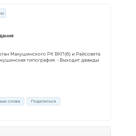
ки
дания
рган Макушинского РК ВКП(б) и Райсовета
акушинская типография. - Выходит дважды
вые слова
Поделиться